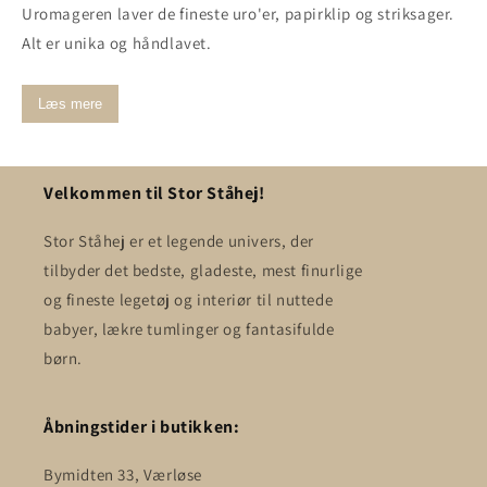
Uromageren laver de fineste uro'er, papirklip og striksager.
Alt er unika og håndlavet.
Læs mere
Velkommen til Stor Ståhej!
Stor Ståhej er et legende univers, der
tilbyder det bedste, gladeste, mest finurlige
og fineste legetøj og interiør til nuttede
babyer, lækre tumlinger og fantasifulde
børn.
Åbningstider i butikken:
Bymidten 33, Værløse