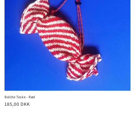
i
o
n
:
Bolche Taske - Rød
Normalpris
185,00 DKK