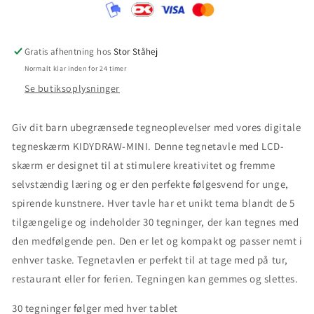
screen
screen
-
-
Once
Once
Upon
Upon
Gratis afhentning hos
Stor Ståhej
A
A
Normalt klar inden for 24 timer
Time
Time
Se butiksoplysninger
Giv dit barn ubegrænsede tegneoplevelser med vores digitale
tegneskærm KIDYDRAW-MINI. Denne tegnetavle med LCD-
skærm er designet til at stimulere kreativitet og fremme
selvstændig læring og er den perfekte følgesvend for unge,
spirende kunstnere. Hver tavle har et unikt tema blandt de 5
tilgængelige og indeholder 30 tegninger, der kan tegnes med
den medfølgende pen. Den er let og kompakt og passer nemt i
enhver taske. Tegnetavlen er perfekt til at tage med på tur,
restaurant eller for ferien. Tegningen kan gemmes og slettes.
30 tegninger følger med hver tablet