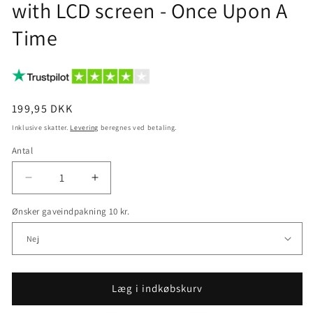
with LCD screen - Once Upon A
Time
Normalpris
199,95 DKK
Inklusive skatter.
Levering
beregnes ved betaling.
Antal
Reducer
Øg
antallet
antallet
Ønsker gaveindpakning 10 kr.
for
for
KIDYDRAW
KIDYDRAW
MINI
MINI
-
-
Sketchbook
Sketchbook
with
with
Læg i indkøbskurv
LCD
LCD