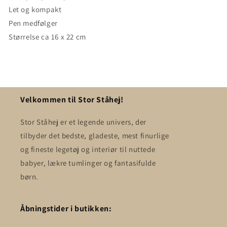
Let og kompakt
Pen medfølger
Størrelse ca 16 x 22 cm
Velkommen til Stor Ståhej!
Stor Ståhej er et legende univers, der
tilbyder det bedste, gladeste, mest finurlige
og fineste legetøj og interiør til nuttede
babyer, lækre tumlinger og fantasifulde
børn.
Åbningstider i butikken: